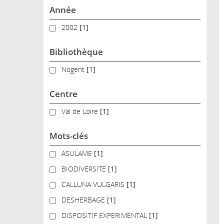
Année
2002
2002
[1]
Bibliothèque
Nogent
Nogent
[1]
Centre
Val de Loire
Val de Loire
[1]
Mots-clés
ASULAME
ASULAME
[1]
BIODIVERSITE
BIODIVERSITE
[1]
CALLUNA VULGARIS
CALLUNA VULGARIS
[1]
DESHERBAGE
DESHERBAGE
[1]
DISPOSITIF EXPERIMENTAL
DISPOSITIF EXPERIMENTAL
[1]