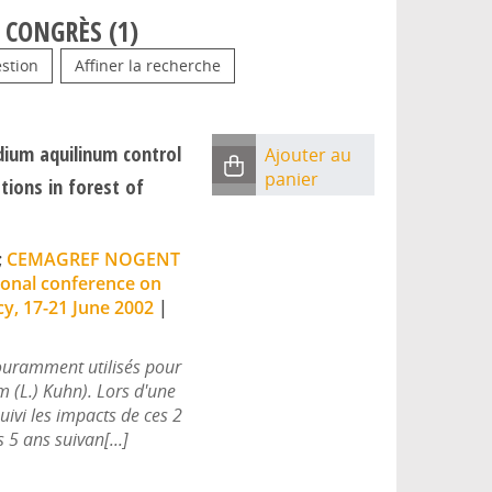
 CONGRÈS (
1
)
stion
Affiner la recherche
idium aquilinum control
Ajouter au
panier
ations in forest of
;
CEMAGREF NOGENT
ional conference on
y, 17-21 June 2002
|
ouramment utilisés pour
m (L.) Kuhn). Lors d'une
ivi les impacts de ces 2
 5 ans suivan[...]