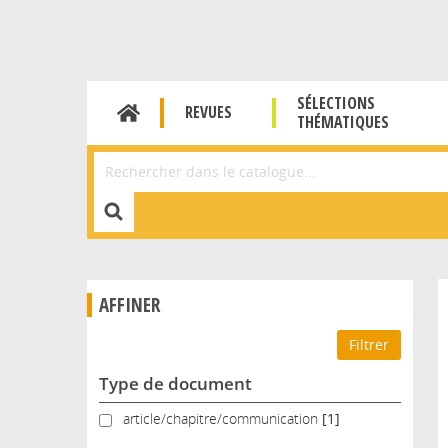
SÉLECTIONS
REVUES
THÉMATIQUES
Affiner la Recherche
AFFINER
Type de document
article/chapitre/communication
article/chapitre/communication
[1]