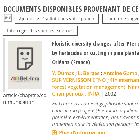
DOCUMENTS DISPONIBLES PROVENANT DE CE
Ajouter le résultat dans votre panier
Faire une sugge
Interroger des sources externes
Floristic diversity changes after Pter
by herbicides or cutting in pine plant
Orléans (France)
Y. Dumas
;
L. Berges
;
Antoine Gama
SUR VERNISSON EFNO
;
4th internat
forest vegetation management, Nanc
Champenoux : INRA
|
2002
article/chapitre/co
mmunication
En France asulame et glyphosate sont c
contrôler la fougère (Pteridium aquilinu
première expérimentation, nous avons su
traitements sur la végétation pendant les
Plus d'information...