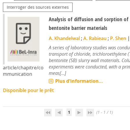
Interroger des sources externes
Analysis of diffusion and sorption of 
bentonite barrier materials
A. Khandelwal
;
A. Rabieau
;
P. Shen
A series of laboratory studies was condu
transport of chloride, trichloroethylene (T
bentonite (SB) slurry wall materials. Co
experiments were conducted, with a pri
article/chapitre/co
meas[...]
mmunication
Plus d'information...
Disponible pour le prêt
1
(1 - 1 / 1)