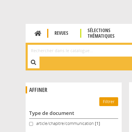
SÉLECTIONS
REVUES
THÉMATIQUES
Affiner la Recherche
AFFINER
Type de document
article/chapitre/communication
article/chapitre/communication
[1]