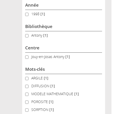
Année
1998
1998
[1]
Bibliothèque
Antony
Antony
[1]
Centre
Jouy-en-Josas Antony
Jouy-en-Josas Antony
[1]
Mots-clés
ARGILE
ARGILE
[1]
DIFFUSION
DIFFUSION
[1]
MODELE MATHEMATIQUE
MODELE MATHEMATIQUE
[1]
POROSITE
POROSITE
[1]
SORPTION
SORPTION
[1]