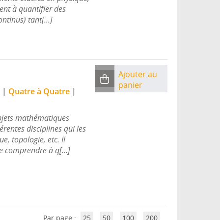
ent à quantifier des
tinus) tant[...]
Ajouter au
panier
|
Quatre à Quatre
|
bjets mathématiques
érentes disciplines qui les
e, topologie, etc. Il
e comprendre à q[...]
Par page :
25
50
100
200