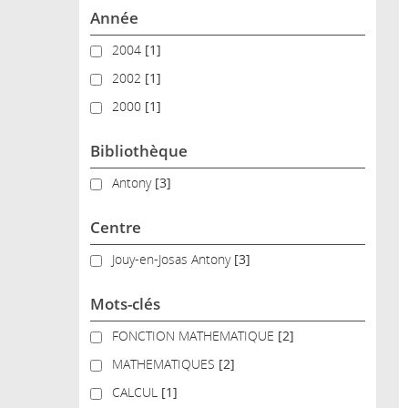
Année
2004
2004
[1]
2002
2002
[1]
2000
2000
[1]
Bibliothèque
Antony
Antony
[3]
Centre
Jouy-en-Josas Antony
Jouy-en-Josas Antony
[3]
Mots-clés
FONCTION MATHEMATIQUE
FONCTION MATHEMATIQUE
[2]
MATHEMATIQUES
MATHEMATIQUES
[2]
CALCUL
CALCUL
[1]