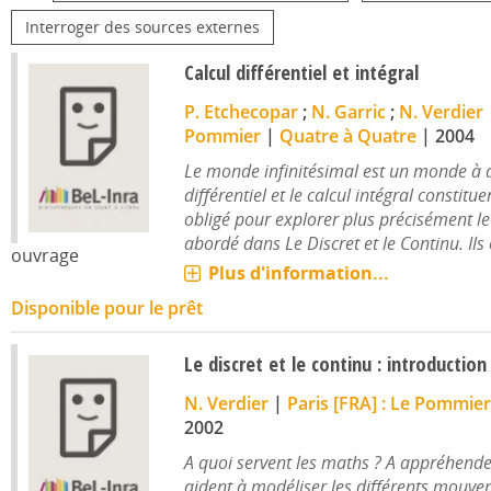
Interroger des sources externes
Calcul différentiel et intégral
P. Etchecopar
;
N. Garric
;
N. Verdier
Pommier
|
Quatre à Quatre
|
2004
Le monde infinitésimal est un monde à d
différentiel et le calcul intégral constit
obligé pour explorer plus précisément l
abordé dans Le Discret et le Continu. Ils 
ouvrage
Plus d'information...
Disponible pour le prêt
Le discret et le continu : introductio
N. Verdier
|
Paris [FRA] : Le Pommier
2002
A quoi servent les maths ? A appréhende
aident à modéliser les différents mouve