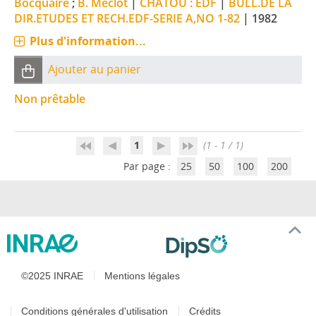
Bocquaire
;
B. Meclot
|
CHATOU : EDF
|
BULL.DE LA
DIR.ETUDES ET RECH.EDF-SERIE A,NO 1-82
|
1982
Plus d'information...
Ajouter au panier
Non prêtable
1
(1 - 1 / 1)
Par page :
25
50
100
200
©2025 INRAE
Mentions légales
Conditions générales d'utilisation
Crédits