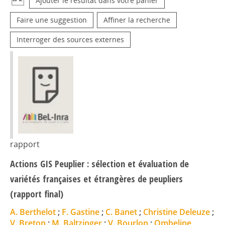
Ajouter le résultat dans votre panier
Faire une suggestion
Affiner la recherche
Interroger des sources externes
rapport
Actions GIS Peuplier : sélection et évaluation de
variétés françaises et étrangères de peupliers
(rapport final)
A. Berthelot
;
F. Gastine
;
C. Banet
;
Christine Deleuze
;
V. Breton
;
M. Baltzinger
;
V. Bourlon
;
Ombeline