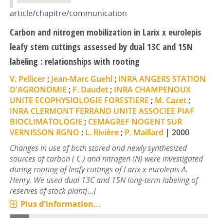
article/chapitre/communication
Carbon and nitrogen mobilization in Larix x eurolepis
leafy stem cuttings assessed by dual 13C and 15N
labeling : relationships with rooting
V. Pellicer
;
Jean-Marc Guehl
;
INRA ANGERS STATION
D'AGRONOMIE
;
F. Daudet
;
INRA CHAMPENOUX
UNITE ECOPHYSIOLOGIE FORESTIERE
;
M. Cazet
;
INRA CLERMONT FERRAND UNITE ASSOCIEE PIAF
BIOCLIMATOLOGIE
;
CEMAGREF NOGENT SUR
VERNISSON RGNO
;
L. Rivière
;
P. Maillard
|
2000
Changes in use of both stored and newly synthesized
sources of carbon ( C ) and nitrogen (N) were investigated
during rooting of leafy cuttings of Larix x eurolepis A.
Henry. We used dual 13C and 15N long-term labeling of
reserves of stock plant[...]
Plus d'information...