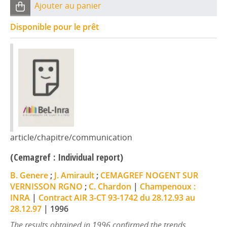
Ajouter au panier
Disponible pour le prêt
article/chapitre/communication
(Cemagref : Individual report)
B. Genere
;
J. Amirault
;
CEMAGREF NOGENT SUR
VERNISSON RGNO
;
C. Chardon
|
Champenoux :
INRA
|
Contract AIR 3-CT 93-1742 du 28.12.93 au
28.12.97
|
1996
The results obtained in 1996 confirmed the trends