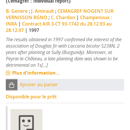
(Cemagref : Individual report)
B. Genere
;
J. Amirault
;
CEMAGREF NOGENT SUR
VERNISSON RGNO
;
C. Chardon
|
Champenoux :
INRA
|
Contract AIR 3-CT 93-1742 du 28.12.93 au
28.12.97
|
1997
The results obtained in 1997 confirmed the interest of the
association of Douglas fir with Laccaria bicolor S238N, 2
years after planting at Sully (Burgundy). Moreover, at
Peyrat-le-Château, a late planting date was shown to be
detrimental on 1s[...]
Plus d'information...
Ajouter au panier
Disponible pour le prêt