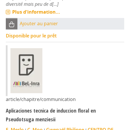
diversité mais peu de d[...]
Plus d'information...
Ajouter au panier
Disponible pour le prêt
article/chapitre/communication
Aplicaciones tecnica de induccion floral en
Pseudotsuga menziesii
E. Merlo
;
C. Moo
;
Gwenaël Philippe
;
CENTRO DE