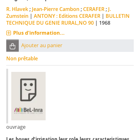
R. Hlavek
;
Jean-Pierre Cambon
;
CERAFER
;
J.
Zumstein
|
ANTONY : Editions CERAFER
|
BULLETIN
TECHNIQUE DU GENIE RURAL,NO 90
|
1968
Plus d'information...
Ajouter au panier
Non prêtable
ouvrage
Les boues d'irrigation,leur role,leurs caracteristiques