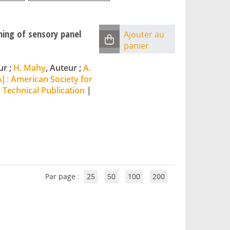
ining of sensory panel
Ajouter au
panier
ur ;
H. Mahy
, Auteur ;
A.
] : American Society for
 Technical Publication
|
Par page :
25
50
100
200