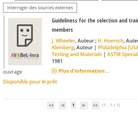
Interroger des sources externes
Guideliness for the selection and tra
members
J. Wheeler
, Auteur ;
H. Hoersch
, Aute
Kleinberg
, Auteur
|
Philadelphia [USA
Testing and Materials
|
ASTM Special
1981
Plus d'information...
ouvrage
Disponible pour le prêt
1
(1 - 1 / 1)