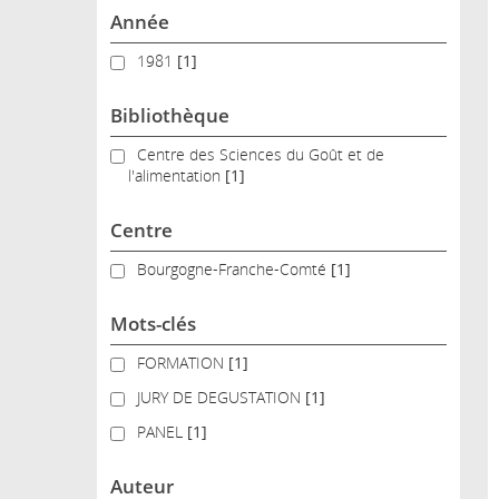
Année
1981
1981
[1]
Bibliothèque
Centre des Sciences du Goût et de l'alimentation
Centre des Sciences du Goût et de
l'alimentation
[1]
Centre
Bourgogne-Franche-Comté
Bourgogne-Franche-Comté
[1]
Mots-clés
FORMATION
FORMATION
[1]
JURY DE DEGUSTATION
JURY DE DEGUSTATION
[1]
PANEL
PANEL
[1]
Auteur