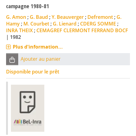
campagne 1980-81
G. Amon
;
G. Baud
;
Y. Beauverger
;
Defremont
;
G.
Hamy
;
M. Courbet
;
G. Lienard
;
CDERG SOMME
;
INRA THEIX
;
CEMAGREF CLERMONT FERRAND BOCF
|
1982
Plus d'information...
Ajouter au panier
Disponible pour le prêt