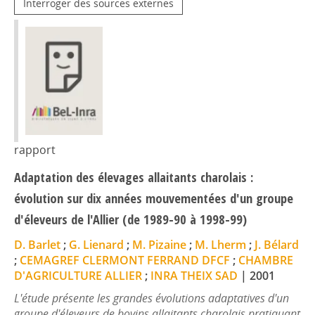
Interroger des sources externes
rapport
Adaptation des élevages allaitants charolais :
évolution sur dix années mouvementées d'un groupe
d'éleveurs de l'Allier (de 1989-90 à 1998-99)
D. Barlet
;
G. Lienard
;
M. Pizaine
;
M. Lherm
;
J. Bélard
;
CEMAGREF CLERMONT FERRAND DFCF
;
CHAMBRE
D'AGRICULTURE ALLIER
;
INRA THEIX SAD
|
2001
L'étude présente les grandes évolutions adaptatives d'un
groupe d'éleveurs de bovins allaitants charolais pratiquant