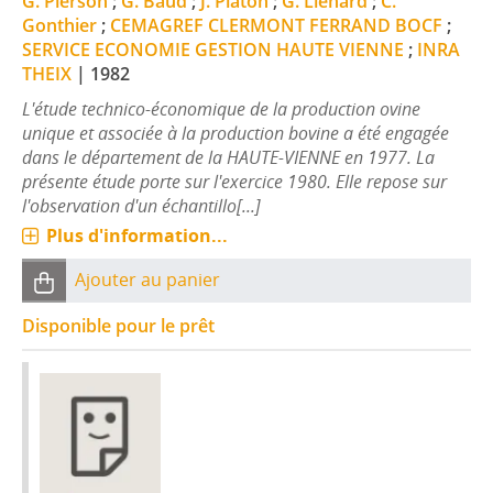
G. Pierson
;
G. Baud
;
J. Platon
;
G. Lienard
;
C.
Gonthier
;
CEMAGREF CLERMONT FERRAND BOCF
;
SERVICE ECONOMIE GESTION HAUTE VIENNE
;
INRA
THEIX
|
1982
L'étude technico-économique de la production ovine
unique et associée à la production bovine a été engagée
dans le département de la HAUTE-VIENNE en 1977. La
présente étude porte sur l'exercice 1980. Elle repose sur
l'observation d'un échantillo[...]
Plus d'information...
Ajouter au panier
Disponible pour le prêt