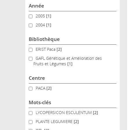
Année
2005
2005
[1]
2004
2004
[1]
Bibliothèque
ERIST Paca
ERIST Paca
[2]
GAFL Génétique et Amélioration des Fruits et Légumes
GAFL Génétique et Amélioration des
Fruits et Légumes
[1]
Centre
PACA
PACA
[2]
Mots-clés
LYCOPERSICON ESCULENTUM
LYCOPERSICON ESCULENTUM
[2]
PLANTE LEGUMIERE
PLANTE LEGUMIERE
[2]