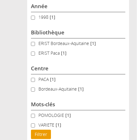
Année
1998
1998
[1]
Bibliothèque
ERIST Bordeaux-Aquitaine
ERIST Bordeaux-Aquitaine
[1]
ERIST Paca
ERIST Paca
[1]
Centre
PACA
PACA
[1]
Bordeaux-Aquitaine
Bordeaux-Aquitaine
[1]
Mots-clés
POMOLOGIE
POMOLOGIE
[1]
VARIETE
VARIETE
[1]