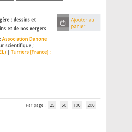
ère : dessins et
Ajouter au
panier
dins et de nos vergers
;
Association Danone
ur scientifique ;
EL)
|
Turriers [France] :
Par page :
25
50
100
200